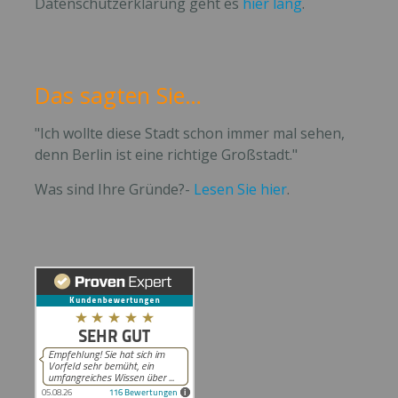
Datenschutzerklärung geht es
hier lang
.
Das sagten Sie…
"Ich wollte diese Stadt schon immer mal sehen,
denn Berlin ist eine richtige Großstadt."
Was sind Ihre Gründe?-
Lesen Sie hier
.