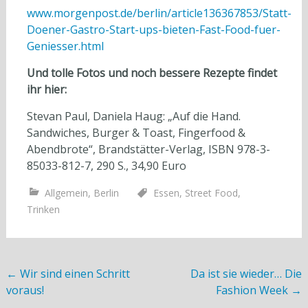
www.morgenpost.de/berlin/article136367853/Statt-
Doener-Gastro-Start-ups-bieten-Fast-Food-fuer-
Geniesser.html
Und tolle Fotos und noch bessere Rezepte findet
ihr hier:
Stevan Paul, Daniela Haug: „Auf die Hand.
Sandwiches, Burger & Toast, Fingerfood &
Abendbrote“, Brandstätter-Verlag, ISBN 978-3-
85033-812-7, 290 S., 34,90 Euro
Allgemein
,
Berlin
Essen
,
Street Food
,
Trinken
Post navigation
←
Wir sind einen Schritt
Da ist sie wieder… Die
voraus!
Fashion Week
→