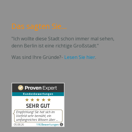
Das sagten Sie…
"Ich wollte diese Stadt schon immer mal sehen,
denn Berlin ist eine richtige Großstadt."
Was sind Ihre Gründe?-
Lesen Sie hier
.