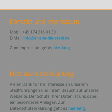
Kontakt und Impressum
Mobil: +49 174 316 01 39
E-Mail:
info@erlebe-die-stadt.de
Zum Impressum gehts
hier lang
.
Datenschutzerklärung
Vielen Dank für Ihr Interesse an unserem
Stadtführungen und Ihrem Besuch auf unserer
Webseite. Der Schutz Ihrer Daten ist uns dabei
ein besonderes Anliegen. Zur
Datenschutzerklärung geht es
hier lang
.