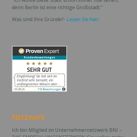
denn Berlin ist eine richtige Großstadt."
Was sind Ihre Gründe?-
Lesen Sie hier
.
Netzwerk
Ich bin Mitglied im Unternehmernetzwerk BNI –